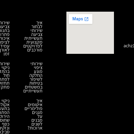
איך
שירות
לבחור
צביעה
שירותי
בתנור
צביעה
פתרון
תעשייתית
איכות
מקצועית
לציפוי
achz
לפרויקטים
עמיד
מורכבים
לאורך
זמן
שירותי
שירות
ציפוי
ניקוי
מונע
בהתז
החלקה
חול
לשיפור
לפתרו
בטיחות
תחזוק
במשטחים
מתקד
תעשייתיים
איך
ניקוי
איטומים
אקולוג
פולימריים
בתעשי
מגנים
הפתרו
על
הירוק
מבנים
שחוס
לשנים
כסף
ארוכות?
ונזקים
סביבת