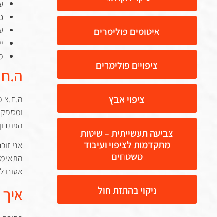
ע
ג
ע
איטומים פולימרים
יי
מג
ציפויים פולימרים
ה.ח.
ציפוי אבץ
ה.ח.צ מ
ומספקת 
הפתרון 
צביעה תעשייתית – שיטות
מתקדמות לציפוי ועיבוד
אני זוכ
משטחים
התאימו 
אטום לח
איך 
ניקוי בהתזת חול