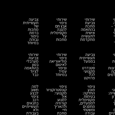
י
שירותי
שירותי
צביעה
צביעת
ציפוי
תעשייתית
 –
מתכת
אבץ חם
של
בהתאמה
להגנה
מתכות
י
אישית
מקסימלית
ברמת
לתעשייה
על
גימור
מתקדמת
מתכות
גבוהה
במיוחד
י
צביעה
שירותי
שירותי
תעשייתית
ציפוי
צביעת
ת
במפעל
פוליאוריאה
מערבלי
–
לאיטום
בטון
נות
סטנדרט
וציפוי
בהתאמה
ה
מקצועי
עמיד
לציוד
מים
לכל
במיוחד
כבד
פרויקט
ציפוי
ציפוי
למה
י
מונע
קונסטרוקציות
חשוב
יה:
החלקה:
מקצועי:
לבצע
ן
בטיחות
איך
ציפוי
מקסימלית
למנוע
רכב
ך
למפעלים,
קורוזיה
בתנאים
מחסנים
ולהאריך
תעשייתיים
ומשטחי
חיי
ולא
יים
עבודה
מתכת
בעבודת