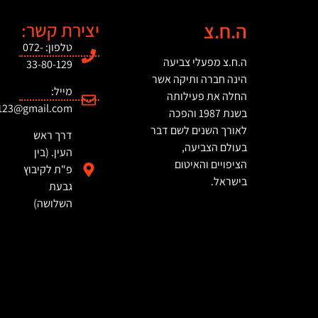
ה.ח.צ
יצירת קשר:
טלפון: 072-
ה.ח.צ מפעלי צביעה
33-80-129
הינה חברה ותיקה אשר
מייל:
החלה את פעילותה
123@gmail.com
בשנת 1987 והפכה
לאורך השנים לשם דבר
דרך ראש
בעולם הצביעה,
העין. (בין
הציפויים והאיטום
פ"ת לקיבוץ
בישראל.
גבעת
השלושה)