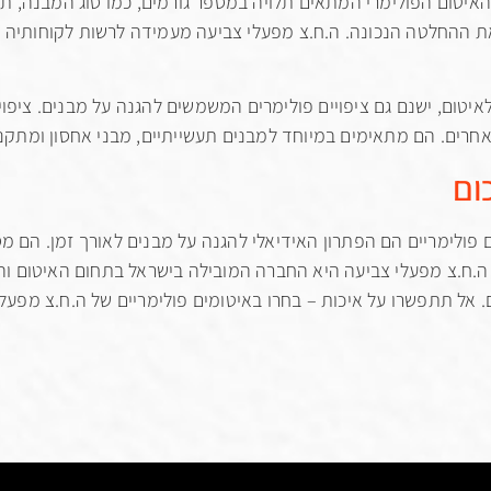
איטום הפולימרי המתאים תלויה במספר גורמים, כמו סוג המבנה, ת
 ההחלטה הנכונה. ה.ח.צ מפעלי צביעה מעמידה לרשות לקוחותיה צו
איטום, ישנם גם ציפויים פולימרים המשמשים להגנה על מבנים. ציפו
אחרים. הם מתאימים במיוחד למבנים תעשייתיים, מבני אחסון ומתקני
ום
 פולימריים הם הפתרון האידיאלי להגנה על מבנים לאורך זמן. הם מס
 ה.ח.צ מפעלי צביעה היא החברה המובילה בישראל בתחום האיטום והצ
 אל תתפשרו על איכות – בחרו באיטומים פולימריים של ה.ח.צ מפעלי