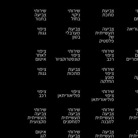
י
צביעת
שירותי
שירותי
מתכת
ניקוי
צביעה
ם
בחול
בתנור
וריאה
צביעה
צביעת
ציפוי
תעשייתית
מערבלי
גגות
של
בטון
פלסטיק
י
שירותי
שירותי
ציפוי
ם
ציפוי
ציפוי
לאחר
ריים
רכב
קונסטרוקציות
איטום
שירותי
צביעת
ציפוי
ציפוי
מתכות
גגות
ה
מונע
החלקה
י
שירותי
ציפוי
ציפוי
ציפוי
פוליאוריתאן
רכב
פוליאוריתאן
י
שירותי
שירותי
שירותי
צביעה
צביעה
צביעה
תית
תעשייתית
תעשייתית
תעשייתית
למבנה
למחסנים
מקצועית
צביעה
שירותי
איטום
תית
תעשייתית
צביעת
לגג