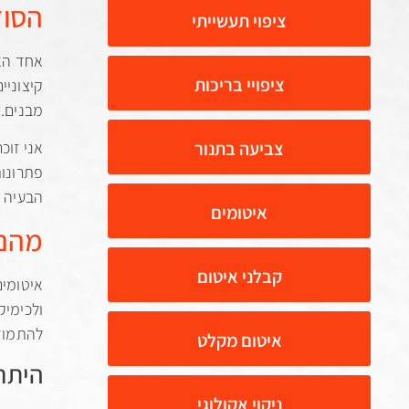
הסוד
ציפוי תעשייתי
אחד האת
ציפויי בריכות
קיצוניי
מבנים.
צביעה בתנור
אני זוכ
פתרונות
הבעיה א
איטומים
מהם 
קבלני איטום
איטומים
ולכימיק
להתמודד
איטום מקלט
היתרו
ניקוי אקולוגי