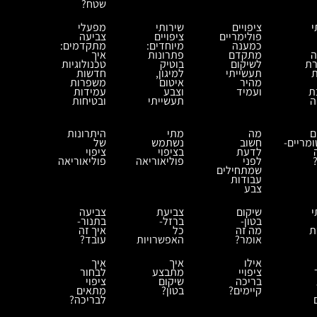
שטח?
י
ציפויים
שירותי
מפעלי
פולימריים
ציפויים
צביעה
כמענה
מיוחדים:
מתקדמים:
ה
מתקדם
פתרונות
איך
רת
לשיקום
בוטיק
טכנולוגיות
ת
תעשייתי
למיגון,
חדשות
מהיר
איטום
משפרות
ת
ועמיד
וצבע
עמידות
ה
תעשייתי
ובטיחות
ם
מה
מתי
היתרונות
מריים-
חשוב
נשתמש
של
לדעת
בציפוי
ציפוי
לפני
פוליאוריאה
פוליאוריאה
שמתחילים
עבודות
צבע
י
שיקום
צביעת
צביעה
בטון-
ברזל-
בתנור-
ת
מה זה
כל
איך זה
אומר?
האפשרויות
עובד?
אילו
איך
איך
ציפויי
מתבצע
לבחור
בריכה
שיקום
ציפוי
קיימים?
בטון?
מתאים
לבריכה?