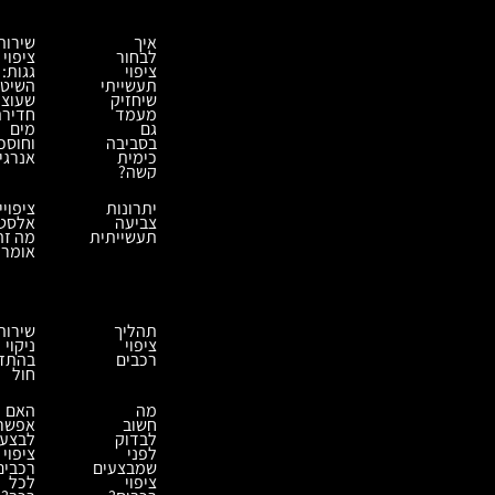
איך
שירות
לבחור
ציפוי
ציפוי
גגות:
תעשייתי
השיט
שיחזיק
שעוצ
מעמד
חדיר
גם
מים
בסביבה
וחוסכ
כימית
אנרגי
קשה?
יתרונות
ציפויי
צביעה
אלסטו
תעשייתית
מה זה
אומר?
תהליך
שירות
ציפוי
ניקוי
רכבים
בהתז
חול
מה
האם
חשוב
אפשר
לבדוק
לבצע
לפני
ציפוי
שמבצעים
רכבים
ציפוי
לכל