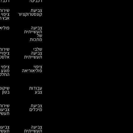
רכבים?
רכב?
צביעת
שירות
קונסטרוקציות
ציפוי
אבץ ח
צביעה
פוליא
תעשייתית
של
מתכות
שלבי
שירות
צביעה
ציפויי
תעשייתית
אלסטמ
ציפוי
ציפוי
פוליאוריאה
מונע
החלק
עבודות
שיקומ
צבע
בטון
צביעת
שירות
מיכלים
צביעה
תעשיי
צביעה
צביעה
תעשייתית
תעשיי