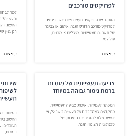
לפרויקטים מורכבים
למה לבחור 
ותעשייה? ב
האתגר שבפרויקטים תעשייתיים כאשר ניגשים
החיצוני וה
לפרויקט מורכב הדורש הגנה, איטום או צביעה
רק עניין של
של תשתיות תעשייתיות, מיכליות או מבנים,
עולה מיד
קרא עוד »
קרא עוד »
צביעה תעשייתית של מתכות
שירותי 
ברמת גימור גבוהה במיוחד
לשיפור
תעשיית
המפתח לעמידות ואיכות: צביעה תעשייתית
מתקדמת כשמדברים על תעשייה בישראל, אי
בטיחות במק
אפשר שלא להזכיר את חשיבותן של
החשוב ביות
טכנולוגיות הציפוי והגנה.
העובדים וש
רטובות,