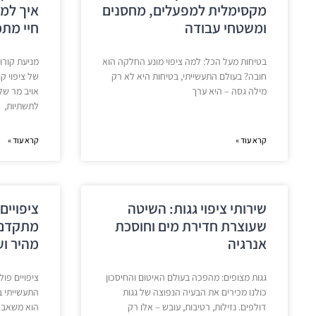
מקסימלית למפעלים, מחסנים
איך למנ
ומשטחי עבודה
חיי מת
בטיחות מעל הכל: למה ציפוי מונע החלקה הוא
מניעת קורו
חובה? בעולם התעשייתי, בטיחות היא לא רק
של ציפוי ק
מילה גסה – היא ערך
אויב מר של
לתשתיות,
קרא עוד »
קרא עוד »
שירותי ציפוי גגות: השיטה
ציפויים
שעוצרת חדירת מים וחוסכת
מתקדם 
אנרגיה
מהיר וע
גגות מצופים: מהפכה בעולם האיטום והחיסכון
ציפויים פו
כולנו מכירים את הבעיה הנפוצה של גגות
התעשייתי ב
דולפים. נזילות, רטיבות, עובש – אלו רק
הוא משאב י