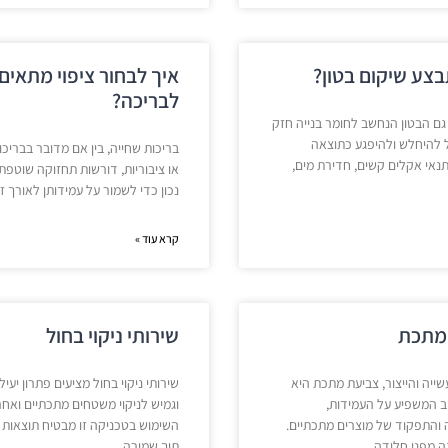
צע שיקום בטון?
איך לבחור ציפוי מתאים
לבריכה?
גם הבטון הנחשב לחומר בנייה חזק
ל להיחלש ולהיפגע כתוצאה
בריכות שחייה, בין אם מדובר בבריכו
אי אקלים קשים, חדירת מים,
או ציבוריות, דורשות תחזוקה שוטפת 
נכון כדי לשמור על עמידותן לאורך זמ
קרא עוד »
מתכת
שירותי ניקוי בחול
ייה והייצור, צביעת מתכת היא
שירותי ניקוי בחול מציעים פתרון יעיל
ב המשפיע על העמידות,
וגמיש לניקוי משטחים מתכתיים ואחר
והתפקוד של מוצרים מתכתיים.
השימוש בטכניקה זו מבטיח תוצאות 
ה מפני חלודה
תוך שמירה