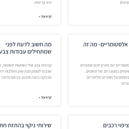
ציעים
היא קריטית.
קרא עוד »
 אלסטומריים- מה זה
מה חשוב לדעת לפני
שמתחילים עבודות צבע
סטומריים הם פתרון חכם שמטרתו
עבודות צבע אולי נשמעות פשוטות, א
טחים במגוון רחב של תחומים.
שנכנס לעומק מבין שהן משלבות ידע 
בוססים על חומרים פולימריים
טכניקה נכונה ותכנון. בין אם מדובר
וצרים
קרא עוד »
יפוי רכבים
שירותי ניקוי בהתזת חול