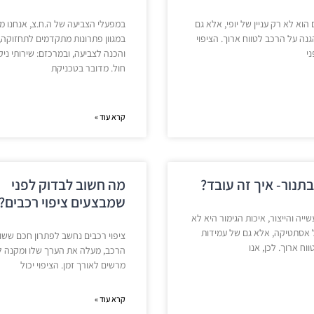
 הוא לא רק עניין של יופי, אלא גם
במפעלי הצביעה של ה.ח.צ, אנחנו 
ה על הרכב לטווח ארוך. הציפוי
במגוון פתרונות מתקדמים לתחזוקה, נ
ני
והכנה לצביעה, ובמרכזם: שירותי ניק
חול. מדובר בטכניקת
קרא עוד »
תנור- איך זה עובד?
מה חשוב לבדוק לפני
שמבצעים ציפוי רכבים?
ייה והייצור, איכות הגימור היא לא
ל אסתטיקה, אלא גם של עמידות
ציפוי רכבים נחשב לפתרון חכם ששו
וח ארוך. לכן, אנו
הרכב, מעלה את הערך שלו ומקנה ל
מרשים לאורך זמן. הציפוי יכול
קרא עוד »