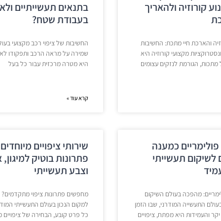
וע קורוזיה ולהאריך
בתנאים תעשייתיים ולא
כת
בעבודת שטח?
זיה והארכת חיי מתכת: החשיבות
החשיבות של ציפוי רכב מקצועי בעול
ונסטרוקציות מקצועי קורוזיה היא
שמירה על מראה הרכב ותפקודו לאו
 מתכות, הגורמת לנזקים עצומים
היא מטרה מרכזית עבור כל בעל
קרא עוד »
 פולימריים כמענה
שירותי ציפויים מיוחדים:
לשיקום תעשייתי
פתרונות בוטיק למיגון, 
מיד
וצבע תעשייתי
לימריים: מהפכה בעולם השיקום
מחפשים פתרונות ציפוי מתקדמים? 
עולם התעשייה המודרני, שבו הזמן
למקום הנכון בעולם התעשייתי המודר
קר והעמידות היא מפתח, ציפויים
כל פרט קובע, הבחירה של ציפויים 