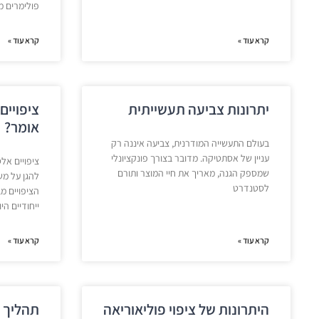
פולימרים מ
קרא עוד »
קרא עוד »
יתרונות צביעה תעשייתית
ציפויים
אומר?
בעולם התעשייה המודרנית, צביעה איננה רק
עניין של אסתטיקה. מדובר בצורך פונקציונלי
ציפויים אל
שמספק הגנה, מאריך את חיי המוצר ותורם
להגן על מש
לסטנדרט
הציפויים מ
ייחודיים הי
קרא עוד »
קרא עוד »
היתרונות של ציפוי פוליאוריאה
תהליך צ