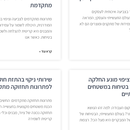
מתקדמת
בצביעה איכותית לעסקים
עולם התעשייתי והעסקי, המראה
פתרונות מתקדמים לצביעה וציפוי ב
עמידות של מתקנים ומוצרים הם לא
המודרנית, היכולת לשמור על עמידות
והמבנים היא קריטית להצלחה ולשמ
בטיחות. כאשר אנו
קרא עוד »
ציפוי מונע החלקה
שירותי ניקוי בהתזת חול
 בטיחות במשטחים
לפתרונות תחזוקה מתק
יים
פתרונות תחזוקה מתקדמים: החשיב
הכנת משטחים מקצועית בתעשייה המ
ום העבודה: למה זהו הנושא
תחזוקה נכונה של ציוד, מבנים וכלי 
ר? בעולם התעשייתי, הבטיחות של
קריטית לשמירה
ל המבקרים היא מעל הכל. רצפות