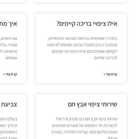
אילו ציפויי בריכה קיימים?
איך מתב
כחברה שמתמחה בתחום הצביעה והתשתיות,
עם השנים, 
אנחנו ב־ה.ח.צ מפעלי צביעה פוגשים לא מעט
ועמיד, עלו
לקוחות שמתלבטים איזה ציפוי הכי מתאים
מחשיפה לתנ
לבריכה שלהם.
עומסים
קרא עוד »
קרא עוד »
שירותי ציפוי אבץ חם
צביעת 
שירותי ציפוי אבץ חם הם פתרון אידיאלי
בעולם התעש
להארכת חיי השימוש של מוצרים מתכתיים
תהליך חשו
והגנה עליהם מפני קורוזיה וחלודה. בעזרת
האסתטיקה 
תהליך
מעבר להגנ