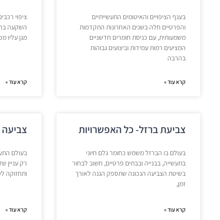
בענף הציפויים והאיטומים התעשייתיים
ציפוי רכבים
והפרטיים חלה בשנים האחרונות התקדמות
השקעה בהגנ
משמעותית, עם כניסת חומרים חדשניים
מגן עליו מפ
המציעים רמות עמידות וביצועים גבוהות
בהרבה
קרא עוד »
קרא עוד »
צביעת ברזל- כל האפשרויות
צביעה ב
בעולם בו הברזל משמש כחומר גלם חיוני
בעולם התעש
בתעשייה, בבנייה ובבתים פרטיים, חשוב לבחור
רק עניין ש
בשיטת הצביעה הנכונה שתספק הגנה לאורך
ותחזוקה לטו
זמן,
קרא עוד »
קרא עוד »