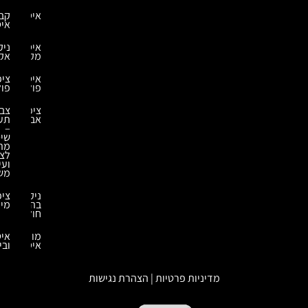
איטומים
קבלני
איטום
איטום
ניקוי
מקלט
אקולוגי
איטומים
ציפויים
פולימרים
פולימרים
ציפוי
צביעה
אבץ
תעשייתית
–
שיטות
מתקדמות
לציפוי
ועיבוד
משטחים
ניקוי
ציפויים
בהתזת
מיוחדים
חול
מומחה
איטום
איטום
ובידוד
מדיניות פרטיות | הצהרת נגישות