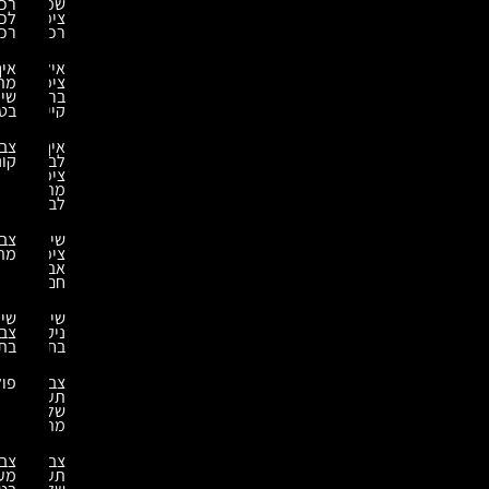
שמבצעים
רכבים
ציפוי
לכל
רכבים?
רכב?
אילו
איך
ציפויי
מתבצע
בריכה
שיקום
קיימים?
בטון?
איך
צביעת
לבחור
קונסטרוקציות
ציפוי
מתאים
לבריכה?
שירותי
צביעת
ציפוי
מתכת
אבץ
חם
שירותי
שירותי
ניקוי
צביעה
בחול
בתנור
צביעה
פוליאוריאה
תעשייתית
של
מתכות
צביעה
צביעת
תעשייתית
מערבלי