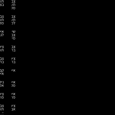
צביעה
תעשייתית
תעשייתית
בצבע
מקצועית
צביעה
צביעה
תעשייתית
תעשייתית
למחסנים
מקצועית
שירותי
איטום
צביעת
לגג
מיכלים
צביעת
ציפוי
ברזל
תעשייתי
ציפויי
צביעה
בריכות
בתנור
איטומים
קבלני
איטום
איטום
ניקוי
מקלט
אקולוגי
איטומים
ציפויים
פולימרים
פולימרים
ציפוי
צביעה
אבץ
תעשייתית
–