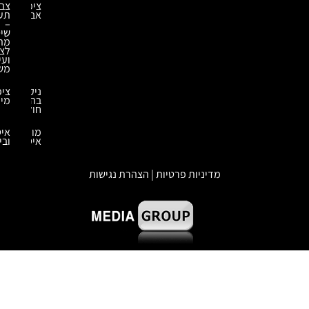
ציפוי
צביעה
אבץ
תעשייתית
–
שיטות
מתקדמות
לציפוי
ועיבוד
משטחים
ניקוי
ציפויים
בהתזת
מיוחדים
חול
מומחה
איטום
איטום
ובידוד
מדיניות פרטיות | הצהרת נגישות