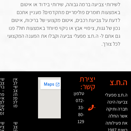
תי צביעה ברמה גבוהה, שירותי בידוד או איטום
ות חומרים פולימריים מתקדמים? מעניין אתכם
על צביעת רכבים, איטום מקצועי של בריכות, איטום
של גגות, ציפויי אבץ או ניקוי מיוחד באמצעות חול? פנו
ם ל- ה.ח.צ מפעלי צביעה וקבלו את המענה המקצועי
ורך.
יצירת
איך
שירותי
לבחור
צביעה
קשר:
שירותי
בתנור
צביעה
–
טלפון:
תעשייתית
פתרון
לי
מקצועית
איכותי
072-
ה
לפרויקטים
לציפוי
מורכבים
עמיד
33-
ה
לאורך
זמן
80-
129
תה
שירותי
שירותי
צביעת
ציפוי
19
מתכת
אבץ