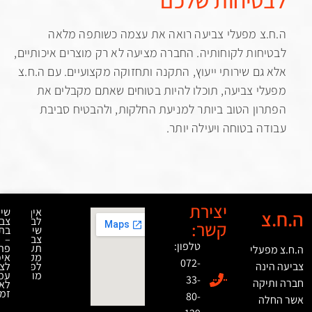
יחות שלכם
 מפעלי צביעה רואה את עצמה כשותפה מלאה
ות לקוחותיה. החברה מציעה לא רק מוצרים איכותיים,
ם שירותי ייעוץ, התקנה ותחזוקה מקצועיים. עם ה.ח.צ
 צביעה, תוכלו להיות בטוחים שאתם מקבלים את
ן הטוב ביותר למניעת החלקות, ולהבטיח סביבת
 בטוחה ויעילה יותר.
יצירת
איך
שירותי
לבחור
צביעה
קשר:
שירותי
בתנור
צביעה
–
טלפון:
תעשייתית
פתרון
לי
מקצועית
איכותי
072-
ה
לפרויקטים
לציפוי
מורכבים
עמיד
33-
ה
לאורך
זמן
80-