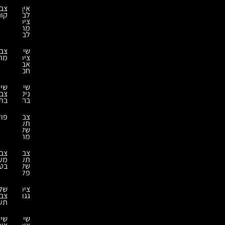
איך
צביעת
לבחור
קונסטרוקציות
ציפוי
מתאים
לבריכה?
שירותי
צביעת
ציפוי
מתכת
אבץ
חם
שירותי
שירותי
ניקוי
צביעה
בחול
בתנור
צביעה
פוליאוריאה
תעשייתית
של
מתכות
צביעה
צביעת
תעשייתית
מערבלי
של
בטון
פלסטיק
ציפוי
שלבי
גגות
צביעה
תעשייתית
שירותי
שירותי