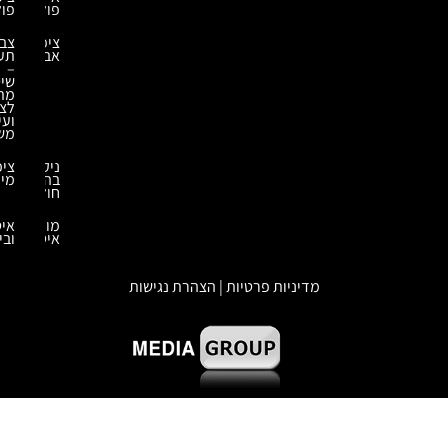
פולימרים
פולימרים
ציפוי
צביעה
אבץ
תעשייתית
–
שיטות
מתקדמות
לציפוי
ועיבוד
משטחים
ניקוי
ציפויים
בהתזת
מיוחדים
חול
מומחה
איטום
איטום
ובידוד
מדיניות פרטיות | הצהרת נגישות