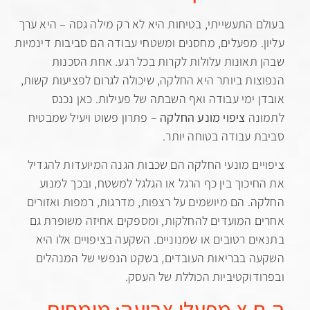
 התעשייתי, בטיחות היא לא רק מילה גסה – היא ערך
. מפעלים, מחסנים ומשטחי עבודה הם סביבות דינמיות
תאונות עלולות לקרות בכל רגע. אחת הסכנות
ות ביותר היא החלקה, שיכולה לגרום לפציעות קשות,
 ימי עבודה ואף השבתה של פעילות. כאן נכנס
נה
ציפוי מונע החלקה
– פתרון פשוט ויעיל שמבטיח
 עבודה בטוחה יותר.
ים מונעי החלקה הם שכבות הגנה המיועדות להגדיל
יכוך בין כף הרגל או הגלגל למשטח, ובכך למנוע
. הם מיושמים על רצפות, מדרגות, רמפות ואזורים
 המועדים להחלקות, ומספקים אחיזה משופרת גם
ם רטובים או שמנוניים. השקעה בציפויים אלו היא
 בבריאות העובדים, בשקט הנפשי של המנהלים
דוקטיביות הכוללת של העסק.
.צ מפעלי צביעה: מומחים