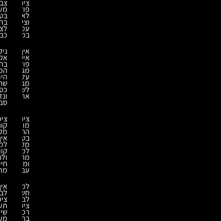
ציפוי
צביעת
פוליאוריאה
מערבלי
לאיטום
בטון
וציפוי
בהתאמה
עמיד
לציוד
במיוחד
כבד
איך
ניקוי
איטומים
אקולוגי
פולימריים
בתעשייה:
מגנים
הפתרון
על
הירוק
מבנים
שחוסך
לשנים
כסף
ארוכות?
ונזקים
סביבתיים
ציפוי
ציפוי
מונע
קונסטרוקציות
החלקה:
מקצועי:
בטיחות
איך
מקסימלית
למנוע
למפעלים,
קורוזיה
מחסנים
ולהאריך
ומשטחי
חיי
עבודה
מתכת
למה
איך
חשוב
לבחור
לבצע
ציפוי
ציפוי
תעשייתי
רכב
שיחזיק
בתנאים
מעמד