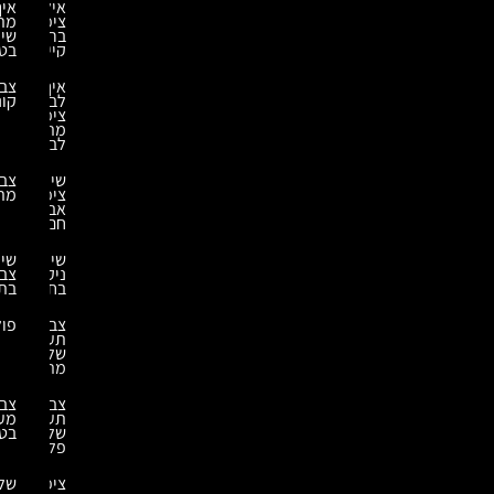
אילו
איך
ציפויי
מתבצע
בריכה
שיקום
קיימים?
בטון?
איך
צביעת
לבחור
קונסטרוקציות
ציפוי
מתאים
לבריכה?
שירותי
צביעת
ציפוי
מתכת
אבץ
חם
שירותי
שירותי
ניקוי
צביעה
בחול
בתנור
צביעה
פוליאוריאה
תעשייתית
של
מתכות
צביעה
צביעת
תעשייתית
מערבלי
של
בטון
פלסטיק
ציפוי
שלבי