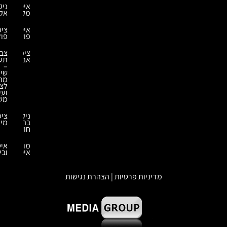
איטום
ניקוי
מקלט
אקולוגי
איטומים
ציפויים
פולימרים
פולימרים
ציפוי
צביעה
אבץ
תעשייתית
–
שיטות
מתקדמות
לציפוי
ועיבוד
משטחים
ניקוי
ציפויים
בהתזת
מיוחדים
חול
מומחה
איטום
איטום
ובידוד
מדיניות פרטיות | הצהרת נגישות