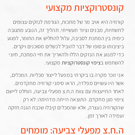
סטרוקציות מקצועי
יה היא אויב מר של מתכות, הגורמת לנזקים עצומים
ות, מבנים וציוד תעשייתי. תהליך זה, הנובע מתגובה
 בין המתכת לסביבה, עלול להחליש את החומר, לפגוע
ותו ובסופו של דבר להוביל לכשלים מסוכנים ויקרים.
מנוע את הנזקים הללו ולהאריך את חיי המתכת, חיוני
מש ב
ציפוי קונסטרוקציות
מקצועי.
וכר מקרה בו ביקרתי במפעל לייצור מכליות. המכלים,
יו עשויים מפלדה, הראו סימני קורוזיה מתקדמים.
התייעצות עם צוות ה.ח.צ מפעלי צביעה, הוחלט ליישם
 מגן מתקדם. התוצאה הייתה מדהימה: לא רק
וזיה נעצרה, אלא שהמכלים קיבלו שכבת הגנה חזקה
ה לאורך זמן.
.צ מפעלי צביעה: מומחים