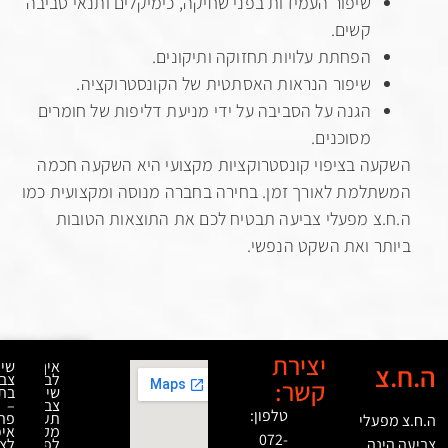
שיפור העמידות בפני שחיקה, כימיקלים ותנאי סביבה
קשים.
הפחתת עלויות תחזוקה ותיקונים.
שיפור הנראות האסתטית של הקונסטרוקציה.
הגנה על הסביבה על ידי מניעת דליפות של חומרים
מסוכנים.
 בציפוי קונסטרוקציות מקצועי היא השקעה חכמה
מת לאורך זמן. בחירה בחברה מנוסה ומקצועית כמו
 מפעלי צביעה תבטיח לכם את התוצאות הטובות
 ואת השקט הנפשי.
יצירת
איך
שירותי
לבחור
צביעה
קשר:
שירותי
בתנור
צביעה
–
טלפון:
תעשייתית
פתרון
לי
מקצועית
איכותי
072-
ה
לפרויקטים
לציפוי