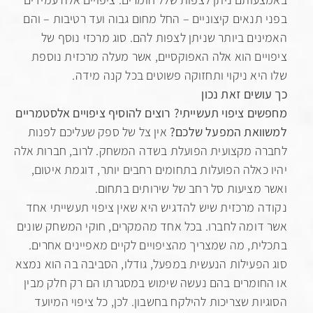
תנאים קיצוניים – החל מחום גבוה ועד רטיבות – והם
ים ביותר שניתן לצפות להם. סוג מרכזי נוסף של
ים הוא אלה האפוקסיים, אשר מעלה מרכזית נוספת
יא ניקוי ותחזוקה פשוטים בכל קנה מידה.
שים זאת נכון
ם ציפוי תעשייתי? רוצים להוסיף ציפויים אלסטמריים
ואת המפעל שלכם?
אין צל של ספק שעליכם לפנות
 מקצועית הפועלת בשדה המשחק. לרוב, חברות אלה
כאלה הפועלות בתחומים רחבים יותר, דוגמת איטום,
מציעות סל רחב של שירותים בתחום.
 מרכזית שיש להדגיש היא שאין ציפוי תעשייתי אחד
ומה לחברו. בכל אחד מהמקרים, חוקי המשחק שונים
ת, מה שמצריך מהציפויים לקיים מאפיינים אחרים.
פעילות הנעשית במפעל, גודלו, הסביבה בה הוא נמצא
ומרים בהם נעשה שימוש במסגרתו הם רק חלק מבין
ות שצריכות להילקח בחשבון. לכן, כל ציפוי המיועד