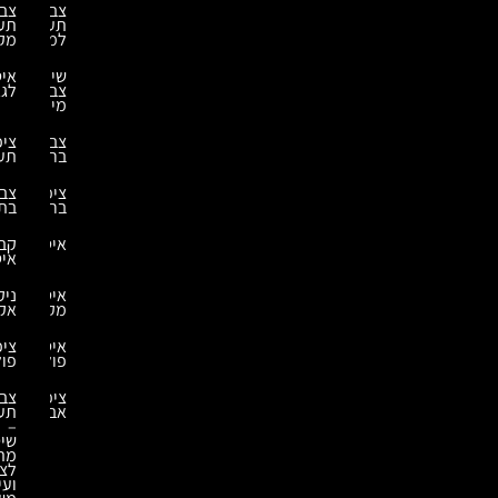
צביעה
צביעה
תעשייתית
תעשייתית
למחסנים
מקצועית
שירותי
איטום
צביעת
לגג
מיכלים
צביעת
ציפוי
ברזל
תעשייתי
ציפויי
צביעה
בריכות
בתנור
איטומים
קבלני
איטום
איטום
ניקוי
מקלט
אקולוגי
איטומים
ציפויים
פולימרים
פולימרים
ציפוי
צביעה
אבץ
תעשייתית
–
שיטות
מתקדמות
לציפוי
ועיבוד