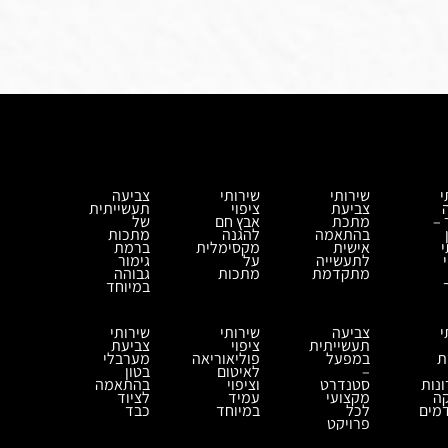
י
שירותי
שירותי
צביעה
צביעת
ציפוי
תעשייתית
 –
מתכת
אבץ חם
של
בהתאמה
להגנה
מתכות
י
אישית
מקסימלית
ברמת
לתעשייה
על
גימור
מתקדמת
מתכות
גבוהה
במיוחד
י
צביעה
שירותי
שירותי
תעשייתית
ציפוי
צביעת
ת
במפעל
פוליאוריאה
מערבלי
–
לאיטום
בטון
נות
סטנדרט
וציפוי
בהתאמה
ה
מקצועי
עמיד
לציוד
מים
לכל
במיוחד
כבד
פרויקט