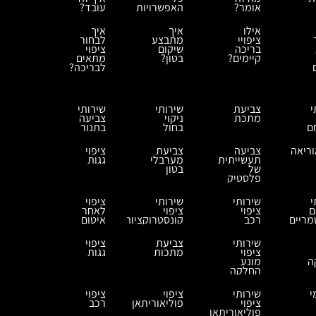
אומר?
האפשרויות
עובד?
אילו
איך
איך
ציפויי
מתבצע
לבחור
בריכה
שיקום
ציפוי
קיימים?
בטון?
מתאים
לבריכה?
י
צביעת
שירותי
שירותי
מתכת
ניקוי
צביעה
ם
בחול
בתנור
וריאה
צביעה
צביעת
ציפוי
תעשייתית
מערבלי
גגות
של
בטון
פלסטיק
י
שירותי
שירותי
ציפוי
ם
ציפוי
ציפוי
לאחר
ריים
רכב
קונסטרוקציות
איטום
שירותי
צביעת
ציפוי
ציפוי
מתכות
גגות
ה
מונע
החלקה
י
שירותי
ציפוי
ציפוי
ציפוי
פוליאוריתאן
רכב
פוליאוריתאן