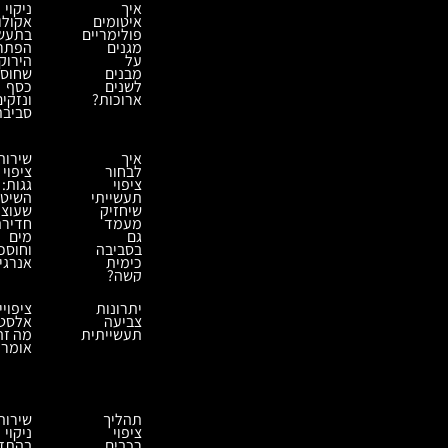
איך
ניקוי
איטומים
אקולוג
פולימריים
בתעשי
מגנים
הפתרו
על
הירוק
מבנים
שחוס
לשנים
כסף
ארוכות?
ונזקים
סביבת
איך
שירות
לבחור
ציפוי
ציפוי
גגות:
תעשייתי
השיט
שיחזיק
שעוצ
מעמד
חדיר
גם
מים
בסביבה
וחוסכ
כימית
אנרגי
קשה?
יתרונות
ציפויי
צביעה
אלסטו
תעשייתית
מה זה
אומר?
תהליך
שירות
ציפוי
ניקוי
רכבים
בהתז