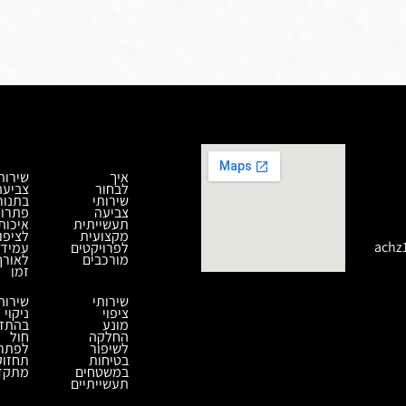
איך
שירות
לבחור
צביעה
שירותי
בתנור
צביעה
פתרון
תעשייתית
איכות
מקצועית
לציפוי
achz
לפרויקטים
עמיד
מורכבים
לאורך
זמן
שירותי
שירות
ציפוי
ניקוי
מונע
בהתז
החלקה
חול
לשיפור
לפתרו
בטיחות
תחזוק
במשטחים
מתקד
תעשייתיים