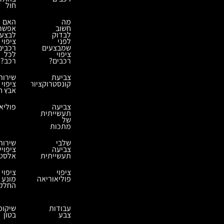
חול
מה
האם
חשוב
אפשר
לבדוק
לבצע
לפני
ציפוי
שמבצעים
רכבים
ציפוי
לכל
רכבים?
רכב?
צביעת
שירות
קונסטרוקציות
ציפוי
אבץ ח
צביעה
פוליא
תעשייתית
של
מתכות
שלבי
שירות
צביעה
ציפויי
תעשייתית
אלסטמ
ציפוי
ציפוי
פוליאוריאה
מונע
החלק
עבודות
שיקומ
צבע
בטון