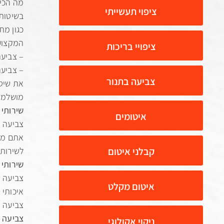
מה הכי 
ציפוי תעשייתי
בשיטות 
המקצועי
ציפויי בריכות
– צביעה
– צביע
צביעה בתנור
את שיטו
מושלמת 
שירותי
איטומים
צביעה ש
אתם מח
קבלני איטום
לשירותי
שירותי 
צביעה ש
איטום מקלט
איכותי 
צביעה מ
צביעה 
ניקוי אקולוגי