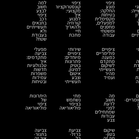
ציפוי
ציפוי
למה
י
מונע
קונסטרוקציות
חשוב
יה:
החלקה:
מקצועי:
לבצע
ן
בטיחות
איך
ציפוי
מקסימלית
למנוע
רכב
ך
למפעלים,
קורוזיה
בתנאים
מחסנים
ולהאריך
תעשייתיים
ומשטחי
חיי
ולא
יים
עבודה
מתכת
בעבודת
שטח?
י
ציפויים
שירותי
מפעלי
פולימריים
ציפויים
צביעה
כמענה
מיוחדים:
מתקדמים:
ה
מתקדם
פתרונות
איך
רת
לשיקום
בוטיק
טכנולוגיות
ת
תעשייתי
למיגון,
חדשות
מהיר
איטום
משפרות
ת
ועמיד
וצבע
עמידות
ה
תעשייתי
ובטיחות
ם
מה
מתי
היתרונות
מריים-
חשוב
נשתמש
של
לדעת
בציפוי
ציפוי
לפני
פוליאוריאה
פוליאוריאה
שמתחילים
עבודות
צבע
י
שיקום
צביעת
צביעה
בטון-
ברזל-
בתנור-
ת
מה זה
כל
איך זה