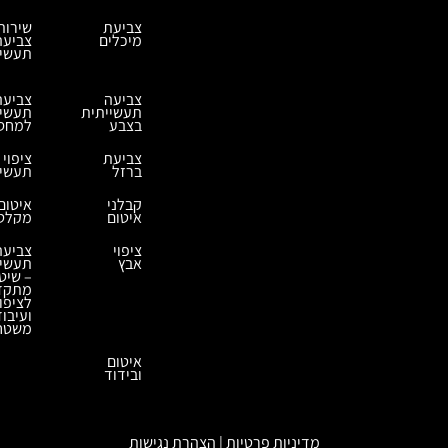
צביעת
שירות
מיכלים
צביעה
תעשיי
צביעה
צביעה
תעשייתית
תעשיי
בצבע
למחסנ
צביעת
ציפוי
ברזל
תעשיי
קבלני
איטום
איטום
מקלט
ציפוי
צביעה
אבץ
תעשיי
– שיט
מתקד
לציפוי
ועיבוד
משטח
איטום
ובידוד
מדיניות פרטיות | הצהרת נגישות