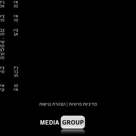
איטום
ניקוי
מקלט
אקולוגי
איטומים
ציפויים
פולימרים
פולימרים
ציפוי
צביעה
אבץ
תעשייתית
–
שיטות
מתקדמות
לציפוי
ועיבוד
משטחים
ניקוי
ציפויים
בהתזת
מיוחדים
חול
מומחה
איטום
איטום
ובידוד
מדיניות פרטיות | הצהרת נגישות