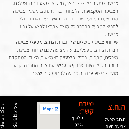
 מתקדמים לכל מוצר, חלק או משטח הדרוש לכם.
ה המקצועית של צוות חברת ה.ח.צ. מפעלי צביעה
ת במפעל של החברה בראש העין, ואתם יכולים
 למפעל החברה כל מוצר שתרצו לבצע על גביו
.
י צביעת מיכלים של חברת ה.ח.צ. מפעלי צביעה
ה.ח.צ. מפעלי צביעה מציעה לכם שירותי צביעת
ם, מתכות, ברזל ופלסטיק באמצעות הציוד המתקדם
 הקיים היום. צרו קשר עכשיו עם צוות החברה וקבעו
לביצוע עבודות צביעה לפרוייקטים שלכם.
יצירת
איך
שירותי
לבחור
צביעה
קשר:
שירותי
בתנור
צביעה
–
טלפון:
תעשייתית
פתרון
לי
מקצועית
איכותי
072-
ה
לפרויקטים
לציפוי