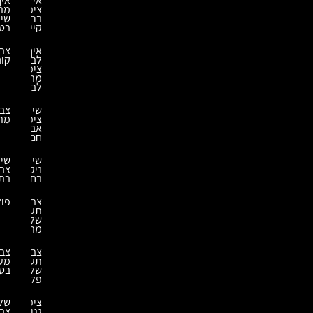
אילו
איך
ציפויי
מתבצע
בריכה
שיקום
קיימים?
בטון?
איך
צביעת
לבחור
קונסטרוקציות
ציפוי
מתאים
לבריכה?
שירותי
צביעת
ציפוי
מתכת
אבץ
חם
שירותי
שירותי
ניקוי
צביעה
בחול
בתנור
צביעה
פוליאוריאה
תעשייתית
של
מתכות
צביעה
צביעת
תעשייתית
מערבלי
של
בטון
פלסטיק
ציפוי
שלבי
גגות
צביעה