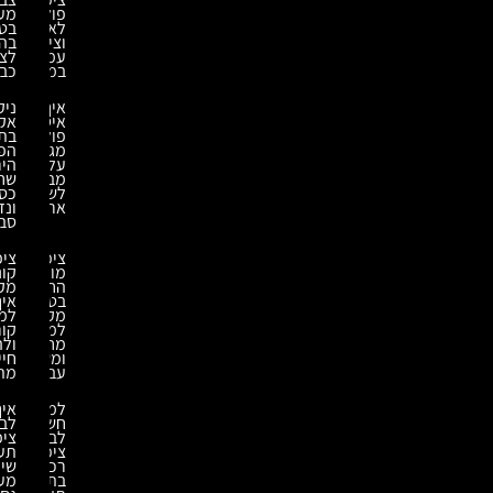
פוליאוריאה
מערבלי
לאיטום
בטון
וציפוי
בהתאמה
עמיד
לציוד
במיוחד
כבד
איך
ניקוי
איטומים
אקולוגי
פולימריים
בתעשייה:
מגנים
הפתרון
על
הירוק
מבנים
שחוסך
לשנים
כסף
ארוכות?
ונזקים
סביבתיים
ציפוי
ציפוי
מונע
קונסטרוקציות
החלקה:
מקצועי:
בטיחות
איך
מקסימלית
למנוע
למפעלים,
קורוזיה
מחסנים
ולהאריך
ומשטחי
חיי
עבודה
מתכת
למה
איך
חשוב
לבחור
לבצע
ציפוי
ציפוי
תעשייתי
רכב
שיחזיק
בתנאים
מעמד