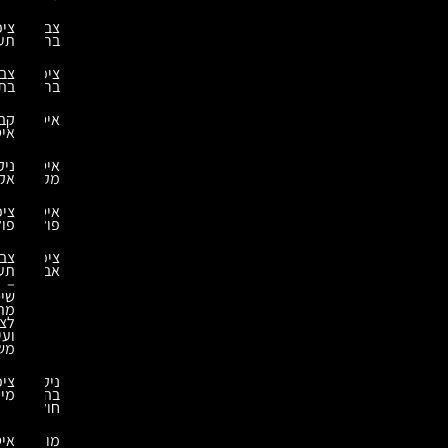
צביעת
ציפוי
ברזל
תעשייתי
ציפויי
צביעה
בריכות
בתנור
איטומים
קבלני
איטום
איטום
ניקוי
מקלט
אקולוגי
איטומים
ציפויים
פולימרים
פולימרים
ציפוי
צביעה
אבץ
תעשייתית
–
שיטות
מתקדמות
לציפוי
ועיבוד
משטחים
ניקוי
ציפויים
בהתזת
מיוחדים
חול
מומחה
איטום