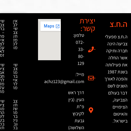
יצירת
איך
שירותי
לבחור
צביעה
קשר:
שירותי
בתנור
צביעה
–
טלפון:
תעשייתית
פתרון
לי
מקצועית
איכותי
072-
ה
לפרויקטים
לציפוי
מורכבים
עמיד
33-
ה
לאורך
זמן
80-
129
תה
שירותי
שירותי
צביעת
ציפוי
19
מתכת
אבץ
מייל:
בהתאמה
חם
רך
אישית
להגנה
achz123@gmail.com
לתעשייה
מקסימלית
ם
מתקדמת
על
מתכות
דרך ראש
העין. (בין
צביעה
שירותי
תעשייתית
ציפוי
פ"ת
של
מונע
מתכות
החלקה
לקיבוץ
ברמת
לשיפור
גימור
בטיחות
גבעת
גבוהה
במשטחים
השלושה)
במיוחד
תעשייתיים